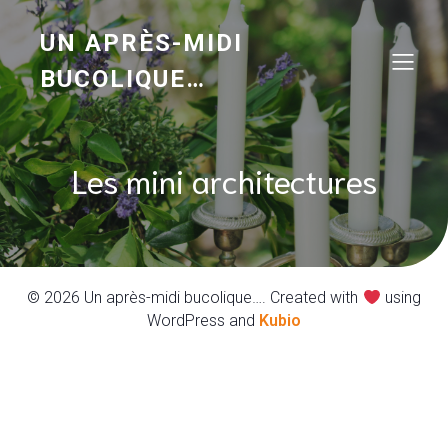
UN APRÈS-MIDI
BUCOLIQUE…
Les mini architectures
© 2026 Un après-midi bucolique…. Created with
using
WordPress and
Kubio