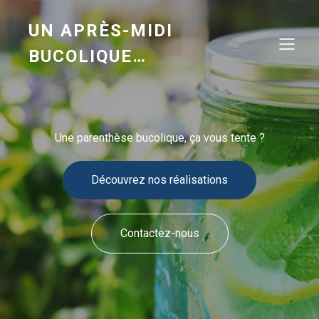
UN APRÈS-MIDI
BUCOLIQUE…
Une parenthèse bucolique, ça vous tente ?
Découvrez nos réalisations
Contactez-nous