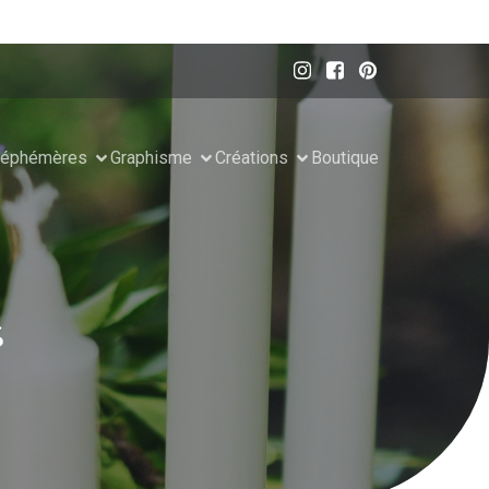
 éphémères
Graphisme
Créations
Boutique
s