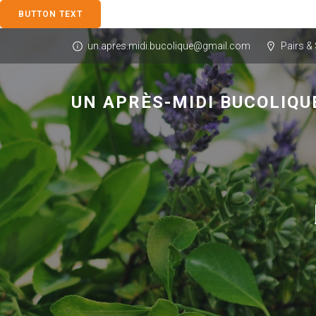
BUTTON TEXT
un.apres.midi.bucolique@gmail.com
Pairs &
UN APRÈS-MIDI BUCOLIQU