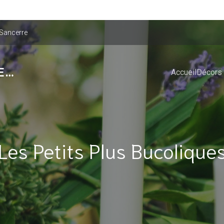
 Sancerre
E…
Accueil
Décors
Les Petits Plus Bucolique