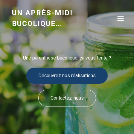
UN APRÈS-MIDI
BUCOLIQUE…
Une parenthèse bucolique, ça vous tente ?
Découvrez nos réalisations
Contactez-nous