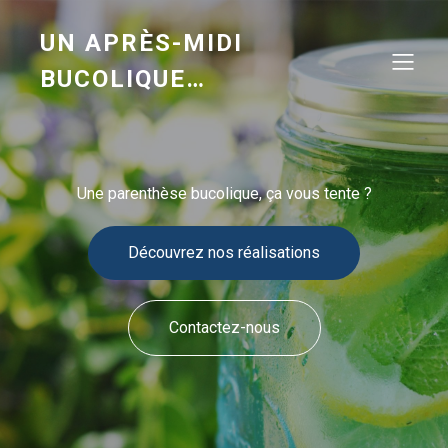
UN APRÈS-MIDI
BUCOLIQUE…
Une parenthèse bucolique, ça vous tente ?
Découvrez nos réalisations
Contactez-nous