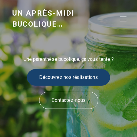
UN APRÈS-MIDI
BUCOLIQUE…
Une parenthèse bucolique, ça vous tente ?
Découvrez nos réalisations
Contactez-nous