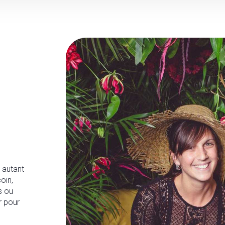
 autant
oin,
s ou
r pour