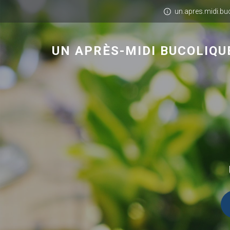
un.apres.midi.b
UN APRÈS-MIDI BUCOLIQU