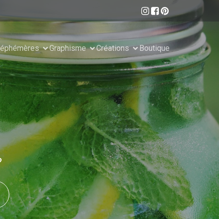
 éphémères
Graphisme
Créations
Boutique
?