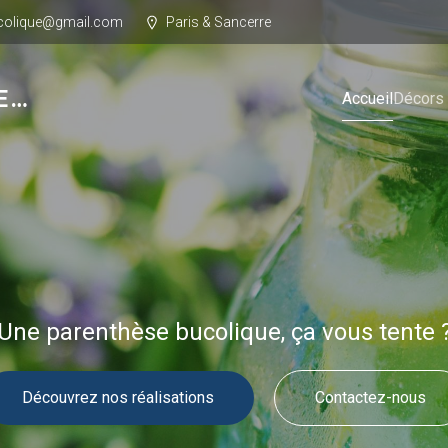
ucolique@gmail.com
Paris & Sancerre
E…
Accueil
Décors
Une parenthèse bucolique, ça vous tente 
Découvrez nos réalisations
Contactez-nous