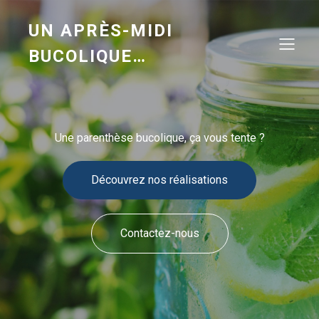
UN APRÈS-MIDI
BUCOLIQUE…
Une parenthèse bucolique, ça vous tente ?
Découvrez nos réalisations
Contactez-nous