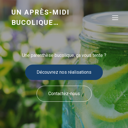
UN APRÈS-MIDI
BUCOLIQUE…
Une parenthèse bucolique, ça vous tente ?
Découvrez nos réalisations
Contactez-nous