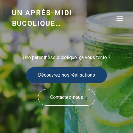
UN APRÈS-MIDI
BUCOLIQUE…
Une parenthèse bucolique, ça vous tente ?
Découvrez nos réalisations
Contactez-nous