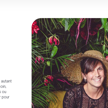
 autant
oin,
s ou
r pour