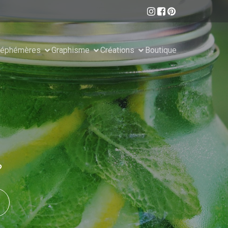
 éphémères
Graphisme
Créations
Boutique
?