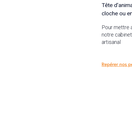
Tête d’anima
cloche ou e
Pour mettre a
notre cabinet
artisanal
Repérer nos pe