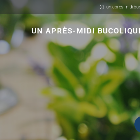
un.apres.midi.b
UN APRÈS-MIDI BUCOLIQU