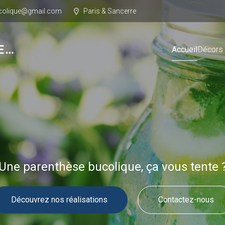
ucolique@gmail.com
Paris & Sancerre
E…
Accueil
Décors
Une parenthèse bucolique, ça vous tente 
Découvrez nos réalisations
Contactez-nous