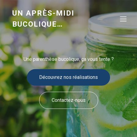
UN APRÈS-MIDI
BUCOLIQUE…
Une parenthèse bucolique, ça vous tente ?
Découvrez nos réalisations
Contactez-nous