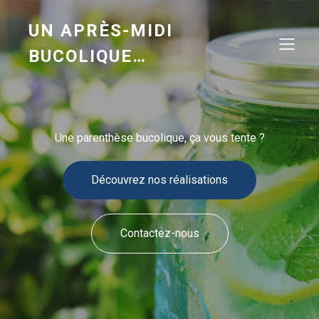
UN APRÈS-MIDI
BUCOLIQUE…
Une parenthèse bucolique, ça vous tente ?
Découvrez nos réalisations
Contactez-nous