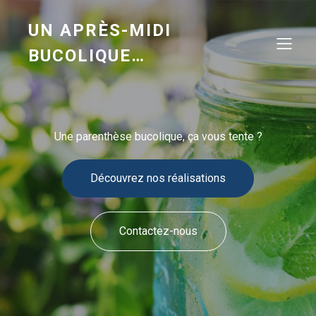
UN APRÈS-MIDI
BUCOLIQUE…
Une parenthèse bucolique, ça vous tente ?
Découvrez nos réalisations
Contactez-nous