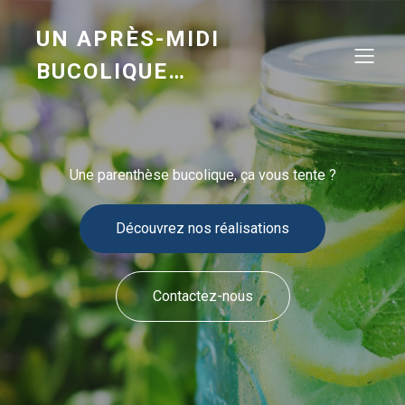
UN APRÈS-MIDI
BUCOLIQUE…
Une parenthèse bucolique, ça vous tente ?
Découvrez nos réalisations
Contactez-nous