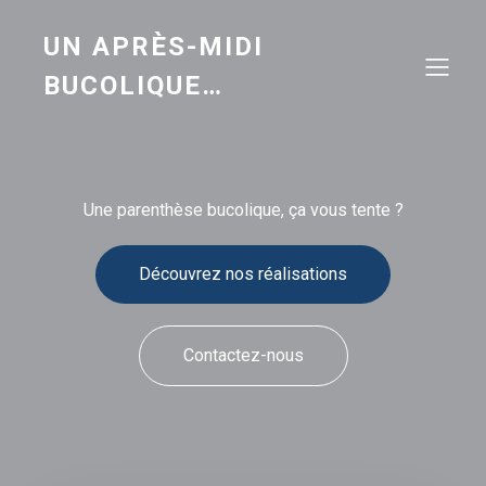
UN APRÈS-MIDI
BUCOLIQUE…
Une parenthèse bucolique, ça vous tente ?
Découvrez nos réalisations
Contactez-nous